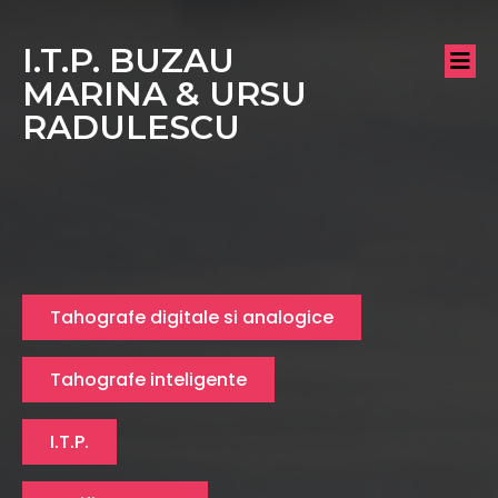
I.T.P. BUZAU
MARINA & URSU
RADULESCU
Tahografe digitale si analogice
Tahografe inteligente
I.T.P.